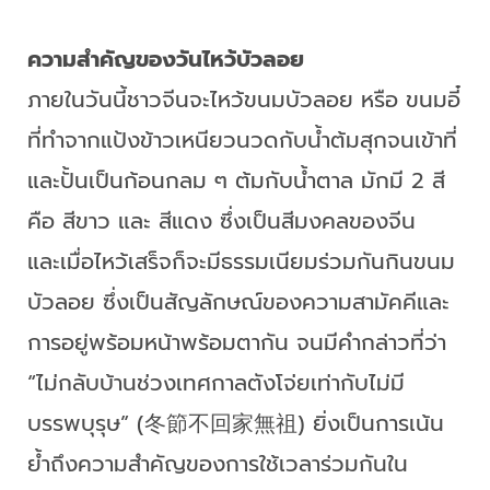
ความสำคัญของวันไหว้บัวลอย
ภายในวันนี้ชาวจีนจะไหว้ขนมบัวลอย หรือ ขนมอี๋
ที่ทำจากแป้งข้าวเหนียวนวดกับน้ำต้มสุกจนเข้าที่
และปั้นเป็นก้อนกลม ๆ ต้มกับน้ำตาล มักมี 2 สี
คือ สีขาว และ สีแดง ซึ่งเป็นสีมงคลของจีน
และเมื่อไหว้เสร็จก็จะมีธรรมเนียมร่วมกันกินขนม
บัวลอย ซึ่งเป็นสัญลักษณ์ของความสามัคคีและ
การอยู่พร้อมหน้าพร้อมตากัน จนมีคำกล่าวที่ว่า
“ไม่กลับบ้านช่วงเทศกาลตังโจ่ยเท่ากับไม่มี
บรรพบุรุษ” (冬節不回家無祖) ยิ่งเป็นการเน้น
ย้ำถึงความสำคัญของการใช้เวลาร่วมกันใน