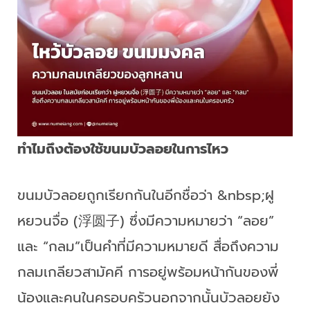
ทำไมถึงต้องใช้ขนมบัวลอยในการไหว
ขนมบัวลอยถูกเรียกกันในอีกชื่อว่า &nbsp;ฝู
หยวนจื่อ (浮圆子) ซึ่งมีความหมายว่า “ลอย”
และ “กลม”เป็นคำที่มีความหมายดี สื่อถึงความ
กลมเกลียวสามัคคี การอยู่พร้อมหน้ากันของพี่
น้องและคนในครอบครัวนอกจากนั้นบัวลอยยัง