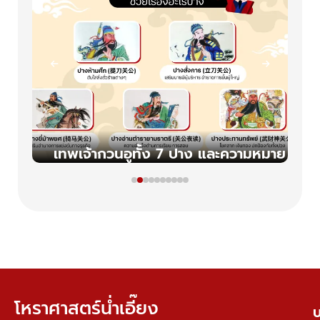
ว้
เทพเจ้ากวนอูทั้ง 7 ปาง และความหมาย
โหราศาสตร์น่ำเอี๊ยง
บ