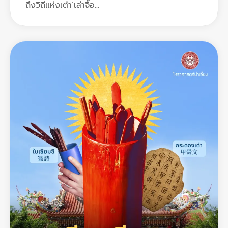
ถึงวิถีแห่งเต๋า’เล่าจื๊อ...