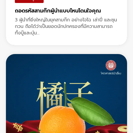
ถอดรหัสสามก๊กผู้นำแบบไหนโดนใจคุณ
3 ผู้นำที่ยิ่งใหญ่ในยุคสามก๊ก อย่างโจโฉ เล่าปี่ และซุน
กวน ถือได้ว่าเป็นยอดนักปกครองที่มีความสามารถ
ทั้งบู๊และบุ๋น...