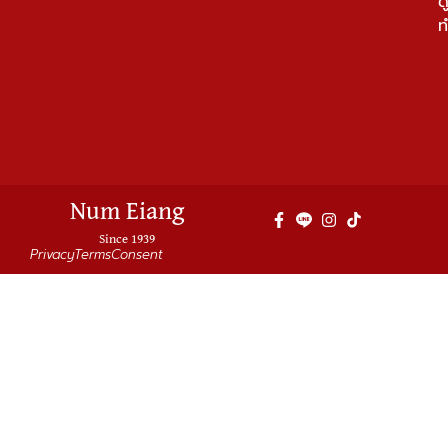
ด
ท
Num Eiang
Since 1939
Privacy
Terms
Consent