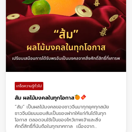
เกร็ดความรู้ทั่วไป
ส้ม ผลไม้มงคลในทุกโอกาส
“ส้ม” เป็นผลไม้มงคลของชาวจีนมาทุกยุคทุกสมัย
ชาวจีนนิยมมอบส้มเป็นของฝากให้แก่กันได้ในทุก
โอกาส ตลอดจนใช้เป็นของไหว้เทพเจ้าและสิ่ง
ศักดิ์สิทธิ์ที่นับถือในทุกเทศกาล เนื่องจาก...