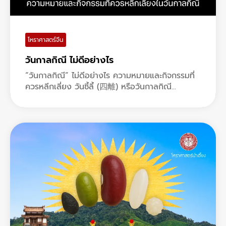
โหราศาสตร์จีน
วันกาลกิณี ไม่ดีอย่างไร
“วันกาลกิณี” ไม่ดีอย่างไร ความหมายและกิจกรรมที่
ควรหลีกเลี่ยง วันซี้ลี้ (四離) หรือวันกาลกิณี...