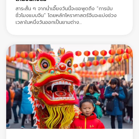
สาระสั้น ๆ จากน่ำเอี๊ยงวันนี้จะขอพูดถึง “การนับ
ชั่วโมงแบบจีน” โดยหลักโหราศาสตร์จีนจะแบ่งช่วง
เวลาในหนึ่งวันออกเป็นยามต่าง...