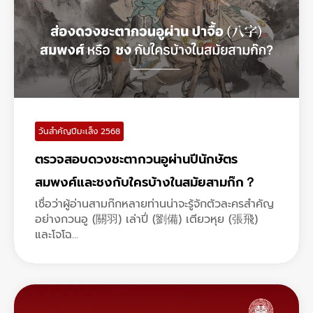
วันสำคัญปีมะเส็ง 2568
ตรวจสอบดวงชะตากวนอูผ่านปีนักษัตร
สมพงศ์และชงกับใครบ้างในสมัยสามก๊ก？
เชื่อว่าผู้อ่านสามก๊กหลายท่านน่าจะรู้จักตัวละครสำคัญ
อย่างกวนอู (關羽) เล่าปี่ (劉備) เตียวหุย (張飛)
และโจโฉ...