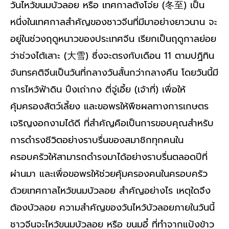
วันไหว้ขนมบัวลอย หรือ เทศกาลตังโจ่ย (冬至) เป็น
หนึ่งในเทศกาลสำคัญของชาวจีนที่มีมาอย่างยาวนาน จะ
อยู่ในช่วงฤดูหนาวของประเทศจีน เรียกเป็นฤดูกาลย่อย
ว่าช่วงไต้เสาะ (大雪) ซึ่งจะตรงกับเดือน 11 ตามปฏิทิน
จันทรคติจีนเป็นวันที่กลางวันสั้นกว่ากลางคืน โดยวันนี้มี
การไหว้ฟ้าดิน ปึงเถ่ากง ตี่จู่เอี้ย (เจ้าที่) เพื่อให้
คุ้มครองสัตว์เลี้ยง และขอพรให้พืชผลทางการเกษตร
เจริญงอกงามได้ดี ที่สำคัญคือเป็นการขอบคุณสำหรับ
การดำรงชีวิตอย่างราบรื่นของสมาชิกทุกคนใน
ครอบครัวให้สามารถดำรงมาได้อย่างราบรื่นตลอดปีที่
ผ่านมา และเพื่อขอพรให้ช่วยคุ้มครองคนในครอบครัว
ด้วยเทศกาลไหว้ขนมบัวลอย สำคัญอย่างไร เหตุใดจึง
ต้องบัวลอย ความสำคัญของวันไหว้บัวลอยภายในวันนี้
ชาวจีนจะไหว้ขนมบัวลอย หรือ ขนมอี๋ ที่ทำจากแป้งข้าว