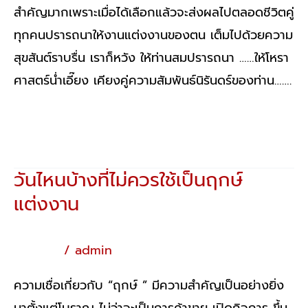
สำคัญมากเพราะเมื่อได้เลือกแล้วจะส่งผลไปตลอดชีวิตคู่
ทุกคนปรารถนาให้งานแต่งงานของตน เต็มไปด้วยความ
สุขสันต์ราบรื่น เราก็หวัง ให้ท่านสมปรารถนา ……ให้โหรา
ศาสตร์น่ำเอี๊ยง เคียงคู่ความสัมพันธ์นิรันดร์ของท่าน…….
Read More »
วันไหนบ้างที่ไม่ควรใช้เป็นฤกษ์
วัน
แต่งงาน
ไหน
บ้าง
ที่
ฤกษ์ยาม
/
admin
ไม่
ความเชื่อเกี่ยวกับ “ฤกษ์ ” มีความสำคัญเป็นอย่างยิ่ง
ควร
มาตั้งแต่โบราณ ไม่ว่าจะเป็นการค้าขาย เปิดกิจการ ขึ้น