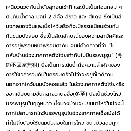
เหนียวนวดกับน้ำต้มสุกจนเข้าที่ และปั้นเป็นก้อนกลม ๆ
ต้มกับน้ำตาล มักมี 2 สีคือ สีขาว และ สีแดง ซึ่งเป็นสี
มงคลของจีนและเมื่อไหว้เสร็จก็จะมีธรรมเนียมร่วมกัน
กินขนมบัวลอย ซึ่งเป็นสัญลักษณ์ของความสามัคคีและ
การอยู่พร้อมหน้าพร้อมตากัน จนมีคำกล่าวที่ว่า “ไม่
กลับบ้านช่วงเทศกาลตังโจ่ยเท่ากับไม่มีบรรพบุรุษ” (冬
節不回家無祖) ยิ่งเป็นการเน้นย้ำถึงความสำคัญของ
การใช้เวลาร่วมกันในครอบครัวไม่ว่าจะอยู่ที่ใดก็ตาม
นอกจากไหว้ขนมบัวลอยแล้ว ในช่วงเทศกาลตังโจ่ยหรือ
ออกเสียงตามจีนกลางว่าตงจื่อ(冬至) ยังเป็นช่วงไหว้
บรรพบุรุษในฤดูหนาว ซึ่งบางบ้านจะนิยมมาไหว้ในช่วงนี้
หากไม่สามารถไหว้บรรพบุรุษในช่วงเทศกาลเช็งเม้งได้
ทำไมถึงต้องใช้ขนมบัวลอยในการไหว ขนมบัวลอยถูก