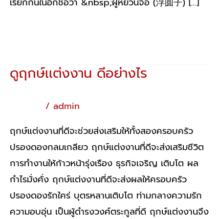
เรียกกันในอีกชื่อว่า &nbsp;ฝูหยวนจื่อ (浮圆子) […]
Read More »
ดูฤกษ์เเต่งงาน ดีอย่างไร
ดู
ฤกษ์
เเต่
ฤกษ์ยาม
/
admin
งงาน
ฤกษ์แต่งงานที่ดีจะช่วยส่งเสริมให้ทั้งสองครอบครัว
ดี
ปรองดองกลมเกลียว ฤกษ์แต่งงานที่ดีจะส่งเสริมชีวิต
อย่างไร
การทำงานให้ก้าวหน้ารุ่งเรือง ธุรกิจเจริญ เติบโต ผล
กำไรมั่งคั่ง ฤกษ์แต่งงานที่ดีจะส่งผลให้ครอบครัว
ปรองดองรักใคร่ บุตรหลานเติบโต ท่ามกลางความรัก
ความอบอุ่น เป็นผู้ดำรงวงศ์ตระกูลที่ดี ฤกษ์แต่งงานจึง