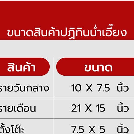
ขนาดสินค้าปฏิทินน่ำเอี๊ยง