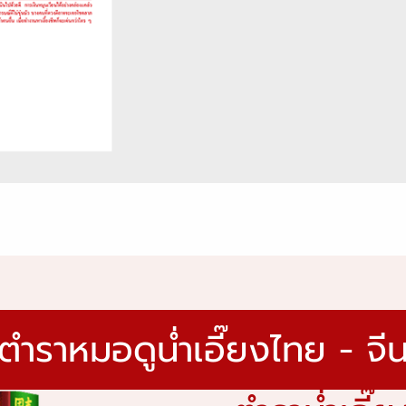
ตำราหมอดูน่ำเอี๊ยงไทย - จี