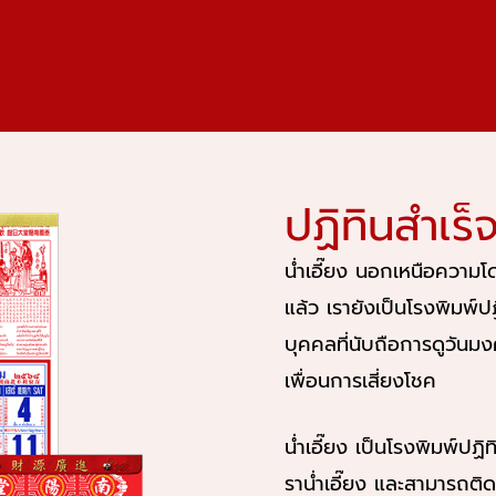
ปฏิทินสำเร็จ
น่ำเอี๊ยง นอกเหนือความ
แล้ว เรายังเป็นโรงพิมพ์ป
บุคคลที่นับถือการดูวัน
เพื่อนการเสี่ยงโชค
น่ำเอี๊ยง เป็นโรงพิมพ์ปฏ
ราน่ำเอี๊ยง และสามารถติ