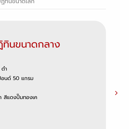
ฏิทินขนาดเล็ก
ฏิทินขนาดกลาง
– ดำ
ปอนด์ 50 แกรม
ติก สีแดงปั๊มทองเค