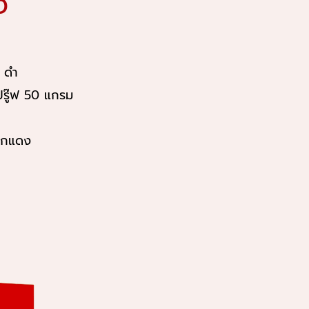
ง
– ดำ
รู๊ฟ 50 แกรม
ชือกแดง