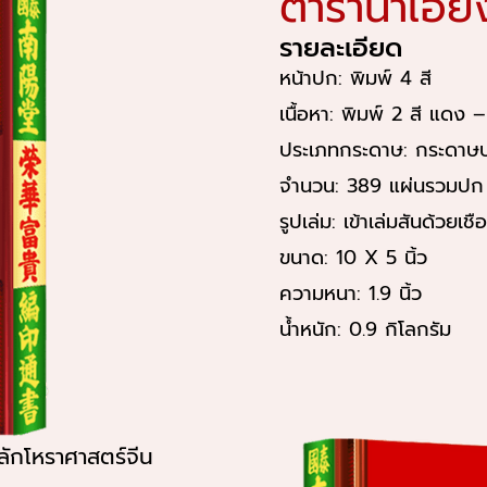
ตำราน่ำเอี๊ย
รายละเอียด
หน้าปก: พิมพ์ 4 สี
เนื้อหา: พิมพ์ 2 สี แดง 
ประเภทกระดาษ: กระดาษป
จำนวน: 389 แผ่นรวมปก
รูปเล่ม: เข้าเล่มสันด้วยเ
ขนาด: 10 X 5 นิ้ว
ความหนา: 1.9 นิ้ว
น้ำหนัก: 0.9 กิโลกรัม
ักโหราศาสตร์จีน