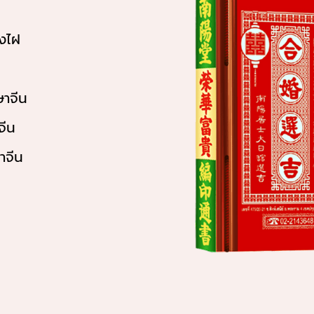
งไฝ
ษาจีน
จีน
าจีน