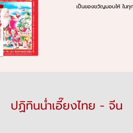
เป็นของขวัญมอบให้ ในทุ
ปฏิทินน่ำเอี๊ยงไทย - จีน