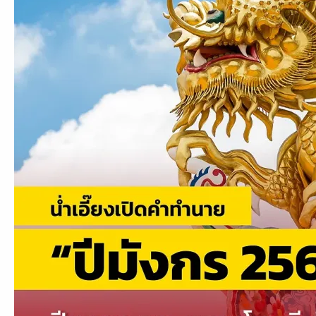
มังกร
จาก
โหรา
ศาสตร์
น่ำ
เอี๊
ยง