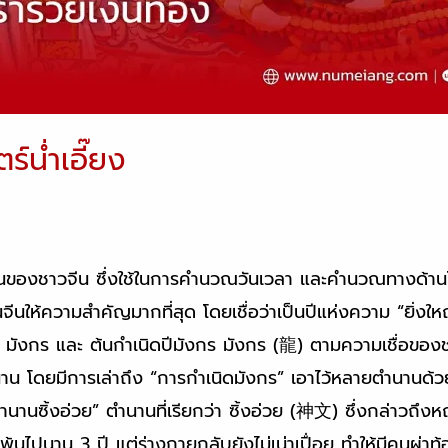
์น่ำเอี๊ยง
วนานของชาวจีน ซึ่งใช้ในการคำนวณวันเวลา และคำนวณทางด้า
่คนจีนให้ความสำคัญมากที่สุด โดยเชื่อว่าเป็นปีแห่งความ “ยิ่งใ
 มังกร และ ต้นกำเนิดปีมังกร มังกร (龍) ตามความเชื่อของช
น โดยมีการเล่าถึง “การกำเนิดมังกร” เอาไว้หลายตำนานด้วยกั
ตำนานซิ้งอ่วย” ตำนานที่เรียกว่า ซิ้งอ่วย (神文) ซึ่งกล่าวถึง
้นไปนาน 3 ปี แต่ร่างกายกลับยังไม่เน่าเปื่อย ทำให้มีคนผ่าท้องน