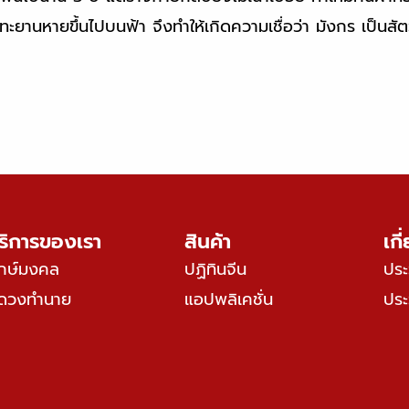
ยานหายขึ้นไปบนฟ้า จึงทำให้เกิดความเชื่อว่า มังกร เป็นสัตว์เท
ริการของเรา
สินค้า
เกี
กษ์มงคล
ปฏิทินจีน
ประว
ูดวงทำนาย
แอปพลิเคชั่น
ประว