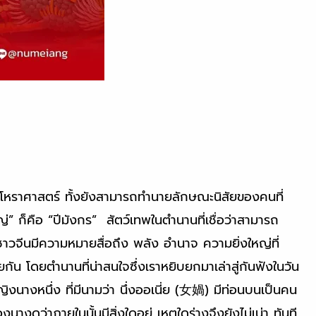
นโหราศาสตร์ ทั้งยังสามารถทำนายลักษณะนิสัยของคนที่
หญ่” ก็คือ “ปีมังกร” สัตว์เทพในตำนานที่เชื่อว่าสามารถ
าวจีนมีความหมายสื่อถึง พลัง อำนาจ ความยิ่งใหญ่ที่
น โดยตำนานที่น่าสนใจซึ่งเราหยิบยกมาเล่าสู่กันฟังในวัน
หญิงนางหนึ่ง ที่มีนามว่า นึ่งออเนี่ย (女媧) มีท่อนบนเป็นคน
างดูว่าภายในนั้นมีสิ่งใดอยู่ เหตุใดร่างจึงยังไม่เน่า ทันที