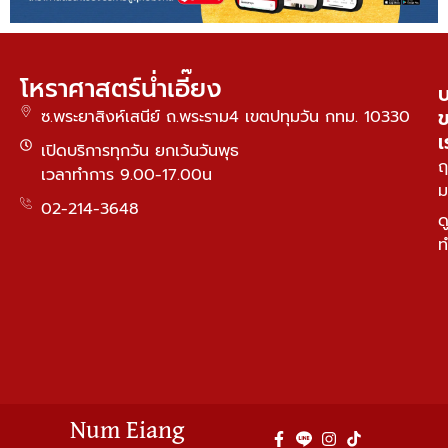
โหราศาสตร์น่ำเอี๊ยง
บ
ซ.พระยาสิงห์เสนีย์ ถ.พระราม4 เขตปทุมวัน กทม. 10330
เ
เปิดบริการทุกวัน ยกเว้นวันพุธ
ฤ
เวลาทำการ 9.00-17.00น
ม
02-214-3648
ด
ท
Num Eiang