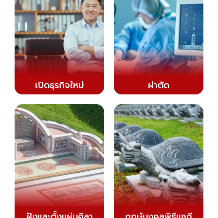
เปิดธุรกิจใหม่
ผ่าตัด
ฝังและตั้งแผ่นศิลา
ฤกษ์มงคลพิธีแซกี