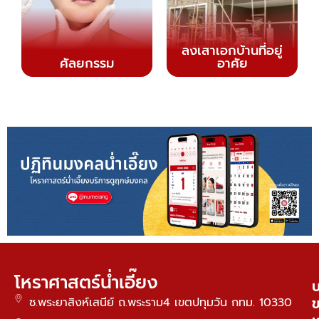
ลงเสาเอกบ้านที่อยู่
ศัลยกรรม
อาศัย
โหราศาสตร์น่ำเอี๊ยง
บ
ซ.พระยาสิงห์เสนีย์ ถ.พระราม4 เขตปทุมวัน กทม. 10330