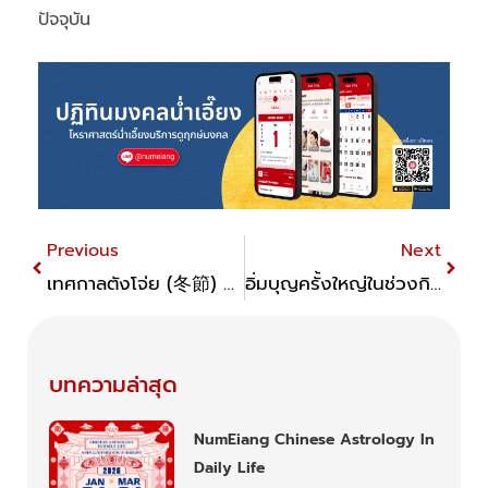
ปัจจุบัน
Prev
Next
Previous
Next
เทศกาลตังโจ่ย (冬節) ของชาวจีนทางเหนือและชาวจีนทางใต้แตกต่างกันอย่างไร?
อิ่มบุญครั้งใหญ่ในช่วงกินเจ เทศกาลแห่งการทำบุญเสริมความมงคล
บทความล่าสุด
NumEiang Chinese Astrology In
Daily Life