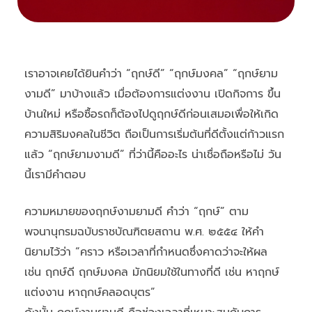
เราอาจเคยได้ยินคำว่า “ฤกษ์ดี” “ฤกษ์มงคล” “ฤกษ์ยาม
งามดี” มาบ้างแล้ว เมื่อต้องการแต่งงาน เปิดกิจการ ขึ้น
บ้านใหม่ หรือซื้อรถก็ต้องไปดูฤกษ์ดีก่อนเสมอเพื่อให้เกิด
ความสิริมงคลในชีวิต ถือเป็นการเริ่มต้นที่ดีตั้งแต่ก้าวแรก
แล้ว “ฤกษ์ยามงามดี” ที่ว่านี้คืออะไร น่าเชื่อถือหรือไม่ วัน
นี้เรามีคำตอบ
ความหมายของฤกษ์งามยามดี คำว่า “ฤกษ์” ตาม
พจนานุกรมฉบับราชบัณฑิตยสถาน พ.ศ. ๒๕๕๔ ให้คำ
นิยามไว้ว่า “คราว หรือเวลาที่กำหนดซึ่งคาดว่าจะให้ผล
เช่น ฤกษ์ดี ฤกษ์มงคล มักนิยมใช้ในทางที่ดี เช่น หาฤกษ์
แต่งงาน หาฤกษ์คลอดบุตร”