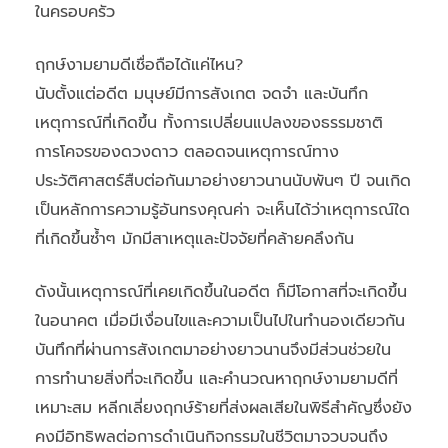
ในครอบครัว
ฤกษ์งามยามดีเชื่อถือได้แค่ไหน?
นับตั้งแต่อดีต มนุษย์มีการสังเกต จดจำ และบันทึก
เหตุการณ์ที่เกิดขึ้น ทั้งการเปลี่ยนแปลงของธรรมชาติ
การโคจรของดวงดาว ตลอดจนเหตุการณ์ทาง
ประวัติศาสตร์สืบต่อกันมาอย่างยาวนานนับพันๆ ปี จนเกิด
เป็นหลักการความรู้อันทรงคุณค่า จะเห็นได้ว่าเหตุการณ์ใด
ที่เกิดขึ้นซ้ำๆ มักมีสาเหตุและปัจจัยที่คล้ายคลึงกัน
ดังนั้นเหตุการณ์ที่เคยเกิดขึ้นในอดีต ก็มีโอกาสที่จะเกิดขึ้น
ในอนาคต เมื่อมีเงื่อนไขและความเป็นไปในทำนองเดียวกัน
บันทึกที่ผ่านการสังเกตมาอย่างยาวนานจึงมีส่วนช่วยใน
การทำนายสิ่งที่จะเกิดขึ้น และคำนวณหาฤกษ์งามยามดีที่
เหมาะสม หลีกเลี่ยงฤกษ์ร้ายที่ส่งผลเสียในพิธีสำคัญซึ่งยัง
คงมีอิทธิพลต่อการดำเนินกิจกรรมในชีวิตมาจวบจนถึง