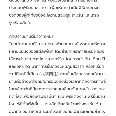
ดังนั้น ฤกษ์งามยามดี คือช่วงเวลาที่เหมาะสมกับการ
ประกอบพิธีมงคลต่างๆ เพื่อให้การดำเนินพิธีตลอดจน
ชีวิตของผู้ที่เกี่ยวข้องมีความสงบสุข ราบรื่น และเจริญ
รุ่งเรืองสืบไป
ฤกษ์งามยามดีมาจากไหน?
“ฤกษ์งามยามดี” มาจากการคำนวณทางโหราศาสตร์หลาก
หลายแขนงของแต่ละพื้นที่ โดยสำนักโหราศาสตร์น่ำเอี๊ยง
ใช้การคำนวณทางโหราศาสตร์จีน โดยการนำ วัน เดือน ปี
และเวลาเกิด มาทำการขึ้นดวงแผนภูมิสวรรค์ หรือที่เรียก
ว่า โป๊ยหยี่สี่เถียว (八字四住) จากนั้นเลือกสรรฤกษ์งาม
ยามดีอย่างพิถีพิถันในกรอบของช่วงเวลาที่ต้องการทำพิธี
โดยเลือกวันที่มีดวงดาวมงคลเคลื่อนตัวมาอยู่ในช่วงเวลา
ที่ดีที่สุดเพื่อส่งเสริมพิธีนั้นๆ เช่น พิธีแต่งงาน พิธีขึ้นบ้าน
ใหม่ พิธีตั้งตี่จู่เอี๊ยะ และหลีกเลี่ยงวันร้ายต่างๆ เช่น วัน
อุบาทว์ วันกาลกิณี รวมถึงวันที่ชงกับเจ้าตัวและคนสำคัญ