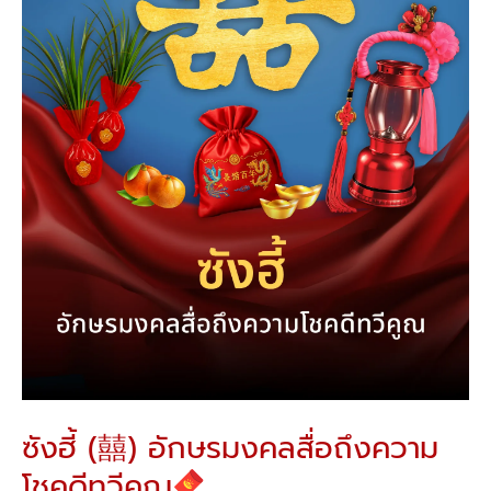
มงคล
สื่อ
ถึง
ความ
โชค
ดี
ทวีคูณ
ซังฮี้ (囍) อักษรมงคลสื่อถึงความ
โชคดีทวีคูณ