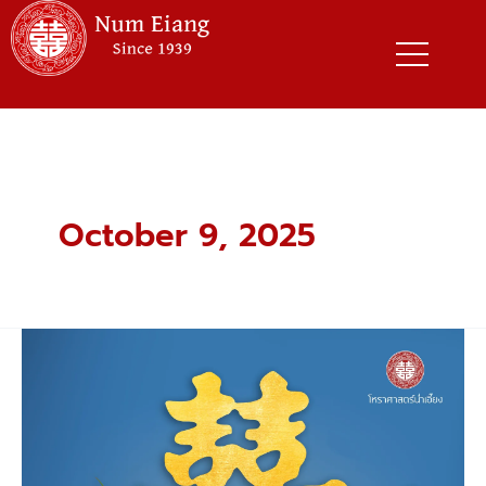
Skip
to
content
October 9, 2025
ซัง
ฮี้
(囍)
อักษร