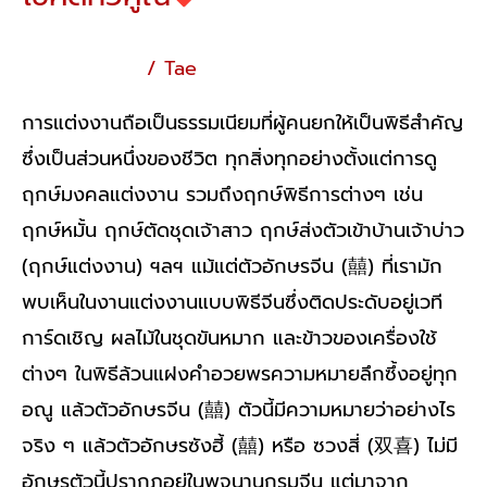
โหราศาสตร์จีน
/
Tae
การแต่งงานถือเป็นธรรมเนียมที่ผู้คนยกให้เป็นพิธีสำคัญ
ซึ่งเป็นส่วนหนึ่งของชีวิต ทุกสิ่งทุกอย่างตั้งแต่การดู
ฤกษ์มงคลแต่งงาน รวมถึงฤกษ์พิธีการต่างๆ เช่น
ฤกษ์หมั้น ฤกษ์ตัดชุดเจ้าสาว ฤกษ์ส่งตัวเข้าบ้านเจ้าบ่าว
(ฤกษ์แต่งงาน) ฯลฯ แม้แต่ตัวอักษรจีน (囍) ที่เรามัก
พบเห็นในงานแต่งงานแบบพิธีจีนซึ่งติดประดับอยู่เวที
การ์ดเชิญ ผลไม้ในชุดขันหมาก และข้าวของเครื่องใช้
ต่างๆ ในพิธีล้วนแฝงคำอวยพรความหมายลึกซึ้งอยู่ทุก
อณู แล้วตัวอักษรจีน (囍) ตัวนี้มีความหมายว่าอย่างไร
จริง ๆ แล้วตัวอักษรซังฮี้ (囍) หรือ ซวงสี่ (双喜) ไม่มี
อักษรตัวนี้ปรากฏอยู่ในพจนานุกรมจีน แต่มาจาก