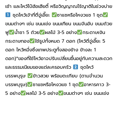
เช้า และไหว้ไป๋ฮ้อเฮียตี๋ หรือวิญญาณไร้ญาติในช่วงบ่าย
ชุดไหว้เจ้าที่ตี่จู่เอี๊ยะ
ซาแซหรือโหงวแซ 1 ชุด
ขนมต่างๆ เช่น ขนมเข่ง ขนมเทียน ขนมจันอับ ขนมถ้วย
ฟู
น้ำชา 5 ถ้วย
ผลไม้ 3-5 อย่าง
กระดาษเงิน
กระดาษทอง
ใช้ธูปทั้งหมด 7 ดอก (ไหว้ตี่จู่เอี๊ยะ 5
ดอก ไหว้หมึ่งซิ้งเทพประตูทั้งสองข้าง ข้างละ 1
ดอก)*ของที่ใช้ไหว้อาจปรับเปลี่ยนขึ้นอยู่กับความสะดวก
และธรรมเนียมของแต่ละครอบครัว
ชุดไหว้
บรรพบุรุษ
ข้าวสวย พร้อมตะเกียบ (ตามจำนวน
บรรพบุรุษ)
ซาแซหรือโหงวแซ 1 ชุด
อาหารคาว 3-
5 อย่าง
ผลไม้ 3-5 อย่าง
ขนมต่างๆ เช่น ขนมเข่ง
Read More »