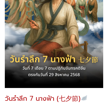
(七
夕
節)
วันรำลึก 7 นางฟ้า (七夕節)