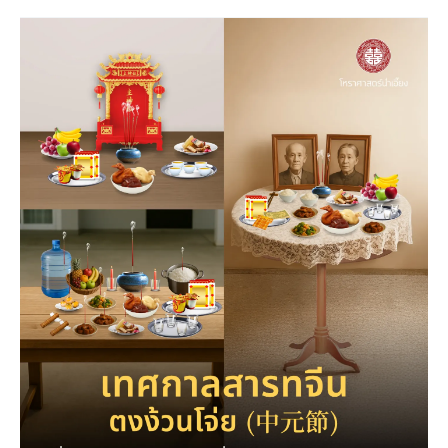
เทศกาล
สารท
จีน
2568