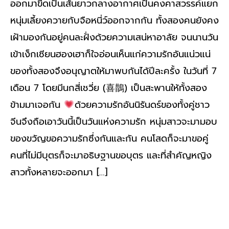
ออกมาขีดเป็นเส้นยาวกลางอากาศเป็นคงคาสวรรค์แยก
หนุ่มเลี้ยงควายกับจือหนี่ว์ออกจากกัน ทั้งสองคนยังคง
เฝ้ามองกันอยู่คนละฝั่งด้วยความเสน่หาอาลัย จนนานวัน
เข้าเง็กเซียนฮองเฮาก็ใจอ่อนเห็นแก่ความรักอันแน่วแน่
ของทั้งสองจึงอนุญาตให้มาพบกันได้ปีละครั้ง ในวันที่ 7
เดือน 7 โดยมีนกสี่เชวี่ย (喜鵲) เป็นสะพานให้ทั้งสอง
ข้ามมาเจอกัน
ด้วยความรักอันนิรันดร์ของทั้งคู่ชาว
จีนจึงถือเอาวันนี้เป็นวันแห่งความรัก หนุ่มสาวจะมามอบ
ของขวัญขอความรักซึ่งกันและกัน คนโสดก็จะมาขอคู่
คนที่ไม่มีบุตรก็จะมาอธิษฐานขอบุตร และที่สำคัญหญิง
สาวทั้งหลายจะออกมา […]
Read More »