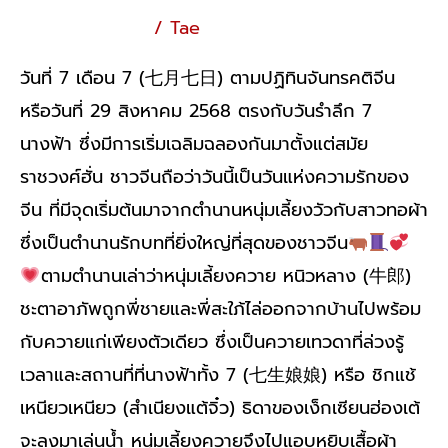
เกร็ดความรู้ทั่วไป
/
Tae
วันที่ 7 เดือน 7 (七月七日) ตามปฏิทินจันทรคติจีน
หรือวันที่ 29 สิงหาคม 2568 ตรงกับวันรำลึก 7
นางฟ้า ซึ่งมีการเริ่มเฉลิมฉลองกันมาตั้งแต่สมัย
ราชวงศ์ฮั่น ชาวจีนถือว่าวันนี้เป็นวันแห่งความรักของ
จีน ที่มีจุดเริ่มต้นมาจากตำนานหนุ่มเลี้ยงวัวกับสาวทอผ้า
ซึ่งเป็นตำนานรักบทที่ยิ่งใหญ่ที่สุดของชาวจีน
ตามตำนานเล่าว่าหนุ่มเลี้ยงควาย หนิวหลาง (牛郎)
ชะตาอาภัพถูกพี่ชายและพี่สะใภ้ไล่ออกจากบ้านไปพร้อม
กับควายแก่เพียงตัวเดียว ซึ่งเป็นควายเทวดาที่ล่วงรู้
เวลาและสถานที่ที่นางฟ้าทั้ง 7 (七生娘娘) หรือ ชิกแช้
เหนียวเหนียว (สำเนียงแต้จิ๋ว) ธิดาของเง็กเซียนฮ่องเต้
จะลงมาเล่นน้ำ หนุ่มเลี้ยงควายจึงไปแอบหยิบเสื้อผ้า