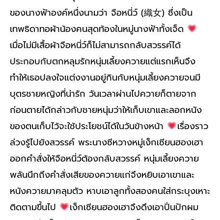
ของนางฟ้าองค์หนึ่งนามว่า จือหนี่ว์ (織女) ซึ่งเป็น
เทพธิดาทอผ้าน้องคนสุดท้องในหมู่นางฟ้าทั้งเจ็ด
เมื่อไม่มีเสื้อผ้าจือหนี่ว์ก็ไม่สามารถกลับสวรรค์ได้
ประกอบกับตกหลุมรักหนุ่มเลี้ยงควายแต่แรกเห็นจึง
ทำให้เธอปลงใจแต่งงานอยู่กินกับหนุ่มเลี้ยงควายจนมี
บุตรชายหญิงที่น่ารัก วันเวลาผ่านไปควายก็ตายจาก
ก่อนตายได้กล่าวกับชายหนุ่มว่าให้เก็บเขาและลอกหนัง
ของตนเก็บไว้จะใช้ประโยชน์ได้ในวันข้างหน้า
เรื่องราว
ล่วงรู้ไปยังสวรรค์ พระนางซีหวางหมู่เง็กเซียนฮองเฮา
ออกคำสั่งให้จือหนี่ว์ต้องกลับสวรรค์ หนุ่มเลี้ยงควาย
พลันนึกถึงคำสั่งเสียของควายแก่จึงหยิบเอาเขาและ
หนังควายมาคลุมตัว หาบเอาลูกทั้งสองคนใส่กระบุงเหาะ
ติดตามขึ้นไป
เง็กเซียนฮองเฮาจึงดึงเอาปิ่นปักผม