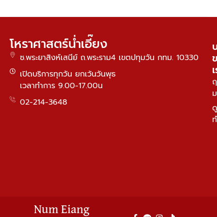
โหราศาสตร์น่ำเอี๊ยง
บ
ซ.พระยาสิงห์เสนีย์ ถ.พระราม4 เขตปทุมวัน กทม. 10330
เ
เปิดบริการทุกวัน ยกเว้นวันพุธ
ฤ
เวลาทำการ 9.00-17.00น
ม
02-214-3648
ด
ท
Num Eiang