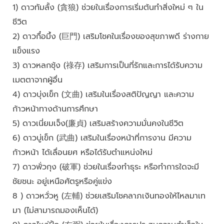
1) ดาวทัมลั้ง (貪狼) ช่วยในเรื่องการเริ่มต้นทำสิ่งใหม่ ๆ ใน
ชีวิต
2) ดาวกื๋อมึ้ง (巨門) เสริมโชคในเรื่องของสุขภาพดี ร่างกาย
แข็งแรง
3) ดาวหลกชุ้ง (祿存) เสริมการเป็นที่รักและการได้รับความ
เมตตาจากผู้อื่น
4) ดาวบุ่งเข็ก (文曲) เสริมในเรื่องสติปัญญา และความ
ก้าวหน้าทางด้านการศึกษา
5) ดาวเนี่ยมเจ็ง(廉貞) เสริมสร้างความมั่นคงในชีวิต
6) ดาวบู่เข็ก (武曲) เสริมในเรื่องหน้าที่การงาน มีความ
ก้าวหน้า ได้เลื่อนยศ หรือได้รับตำแหน่งใหม่
7) ดาวพั่วกุง (破軍) ช่วยในเรื่องทำธุระ หรือทำการใดจะมี
ชัยชนะ อยู่เหนือศัตรูหรือคู่แข่ง
8 ) ดาวหวั่วหู (左輔) ช่วยเสริมโชคลาภเงินทองให้ไหลมาเท
มา (ไม่สามารถมองเห็นได้)