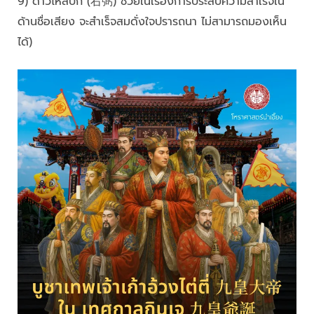
9) ดาวไหล่ปิ้ก (右弼) ช่วยในเรื่องการประสบความสำเร็จใน
ด้านชื่อเสียง จะสำเร็จสมดั่งใจปรารถนา ไม่สามารถมองเห็น
ได้)