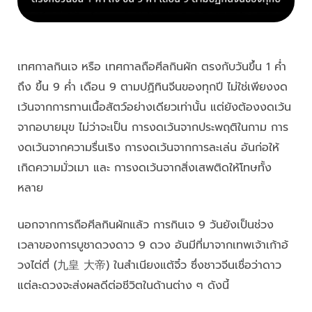
เทศกาลกินเจ หรือ เทศกาลถือศีลกินผัก ตรงกับวันขึ้น 1 ค่ำ
ถึง ขึ้น 9 ค่ำ เดือน 9 ตามปฏิทินจีนของทุกปี ไม่ใช่เพียงงด
เว้นจากการทานเนื้อสัตว์อย่างเดียวเท่านั้น แต่ยังต้องงดเว้น
จากอบายมุข ไม่ว่าจะเป็น การงดเว้นจากประพฤติในกาม การ
งดเว้นจากความรื่นเริง การงดเว้นจากการละเล่น อันก่อให้
เกิดความมั่วเมา และ การงดเว้นจากสิ่งเสพติดให้โทษทั้ง
หลาย
นอกจากการถือศีลกินผักแล้ว การกินเจ 9 วันยังเป็นช่วง
เวลาของการบูชาดวงดาว 9 ดวง อันมีที่มาจากเทพเจ้าเก้าอ้
วงไต่ตี่ (九皇 大帝) ในสำเนียงแต้จิ๋ว ซึ่งชาวจีนเชื่อว่าดาว
แต่ละดวงจะส่งผลดีต่อชีวิตในด้านต่าง ๆ ดังนี้