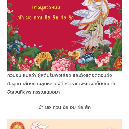
​กวนอิม แปลว่า ผู้สดับรับฟังเสียง และตั้งแต่อดีตจนถึง
ปัจจุบัน เสียงของลูกหลานผู้ที่ศรัทธาในพระองค์ก็ยังคงดัง
ชัดเจนถึงพระกรรณเสมอมา
..นำ มอ กวน ซือ อิม ผ่อ สัก..