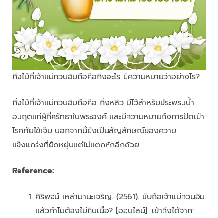
กิ่งไม้ที่เจ้าแม่กวนอิมถือคือกิ่งอะไร มีความหมายว่าอย่างไร?
กิ่งไม้ที่เจ้าแม่กวนอิมถือคือ กิ่งหลิว มีไว้สำหรับประพรมน้ำ
อมฤตแก่ผู้ที่ศรัทธาในพระองค์ และมีความหมายถึงการปัดเป่า
โรคภัยไข้เจ็บ นอกจากนี้ยังเป็นสัญลักษณ์ของความ
แข็งแกร่งที่ยืดหยุ่นแต่ไม่แตกหักอีกด้วย
Reference:
ศิริพจน์ เหล่ามานะเจริญ. (2561). นับถือเจ้าแม่กวนอิม
แล้วทำไมต้องไม่กินเนื้อ? [ออนไลน์]. เข้าถึงได้จาก: