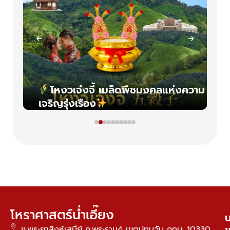
ปิด
โหงวเจ๋งจี้ เมล็ดพืชมงคลแห่งความ
เจริญรุ่งเรือง
โหราศาสตร์น่ำเอี๊ยง
บ
ซ.พระยาสิงห์เสนีย์ ถ.พระราม4 เขตปทุมวัน กทม. 10330