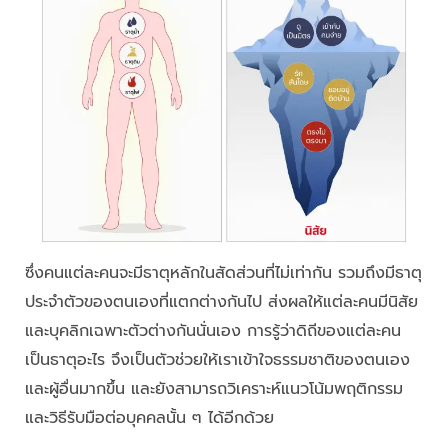
ซึ่งคนแต่ละคนจะมีธาตุหลักในสัดส่วนที่ไม่เท่ากัน รวมถึงมีธาตุ
ประจำตัวของตนเองที่แตกต่างกันไป ส่งผลให้แต่ละคนมีนิสัย
และบุคลิกเฉพาะตัวต่างกันนั่นเอง การรู้ว่าดิถีของแต่ละคน
เป็นธาตุอะไร จึงเป็นตัวช่วยให้เราเข้าใจธรรมชาติของตนเอง
และผู้อื่นมากขึ้น และยังสามารถวิเคราะห์แนวโน้มพฤติกรรม
และวิธีรับมือต่อบุคคลนั้น ๆ ได้อีกด้วย