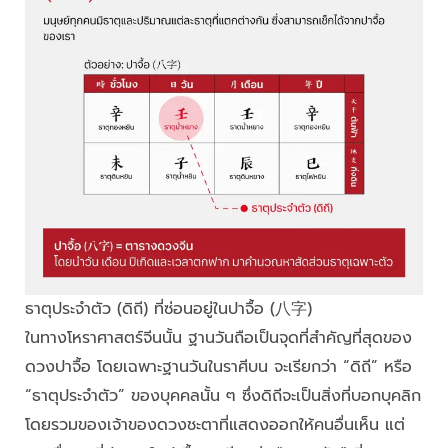
ธาตุประจำตัว (ดิถี) ที่ซ่อนอยู่ในปาจื้อ (八字)
ในทางโหราศาสตร์จีนนั้น ฐานวันถือเป็นจุดที่สำคัญที่สุดของ
ดวงปาจื้อ โดยเฉพาะฐานวันในราศีบน จะเรียกว่า “ดิถี” หรือ
“ธาตุประจำตัว” ของบุคคลนั้น ๆ ซึ่งดิถีจะเป็นสิ่งที่บอกบุคลิก
โดยรวมของเจ้าของดวงชะตาที่แสดงออกให้คนอื่นเห็น แต่