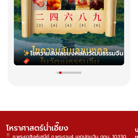
n
ไขความลับเลขมงคลในวัฒนธรรมจีน
โหราศาสตร์น่ำเอี๊ยง
บ
ซ.พระยาสิงห์เสนีย์ ถ.พระราม4 เขตปทุมวัน กทม. 10330