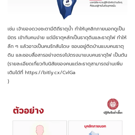
เช่น เจ้าของดวงชะตามีดิถีธาตุน้ำ ทำให้บุคลิกภายนอกดูเป็น
มิตร เข้ากับคนง่าย แต่มีธาตุหลักเป็นธาตุดินและธาตุไฟ ทำให้
ลึก ๆ แล้วอาจเป็นคนรักสันโดษ ชอบอยู่ติดบ้านแบบคนธาตุ
ดิน และชอบสื่อสารอย่างตรงไปตรงมาแบบคนธาตุไฟ เป็นต้น
(รายละเอียดเกี่ยวกับนิสัยของคนแต่ละธาตุสามารถอ่านเพิ่ม
เติมได้ที่ https://bitly.cx/CvlGa
)