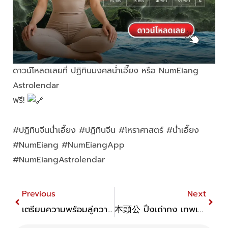
ดาวน์โหลดเลยที่ ปฏิทินมงคลน่ำเอี๊ยง หรือ NumEiang
Astrolendar
ฟรี!
http://app.numeiang.com/
#ปฏิทินจีนน่ำเอี๊ยง #ปฏิทินจีน #โหราศาสตร์ #น่ำเอี๊ยง
#NumEiang #NumEiangApp
#NumEiangAstrolendar
Prev
Next
Previous
Next
เตรียมความพร้อมสู่ความสำเร็จ บริการฤกษ์สอบจากน่ำเอี๊ยง
本頭公 ปึงเถ่ากง เทพเจ้าผู้ดูแลชุมชนชาวจีนโพ้นทะเล