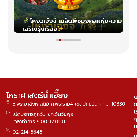
ปิด
โหงวเจ๋งจี้ เมล็ดพืชมงคลแห่งความ
เจริญรุ่งเรือง
โหราศาสตร์น่ำเอี๊ยง
บ
ซ.พระยาสิงห์เสนีย์ ถ.พระราม4 เขตปทุมวัน กทม. 10330
เ
เปิดบริการทุกวัน ยกเว้นวันพุธ
ฤ
เวลาทำการ 9.00-17.00น
ม
02-214-3648
ด