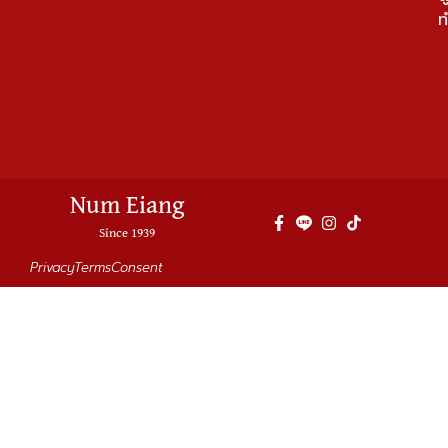
ท
Num Eiang
Since 1939
Privacy
Terms
Consent