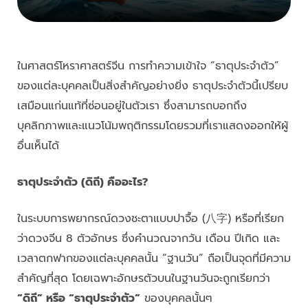
ในศาสตร์โหราศาสตร์จีน การทำความเข้าใจ “ธาตุประจำตัว”
ของแต่ละบุคคลเป็นสิ่งสำคัญอย่างยิ่ง ธาตุประจำตัวนี้เปรียบ
เสมือนแก่นแท้ที่ซ่อนอยู่ในตัวเรา ซึ่งสามารถบอกถึง
บุคลิกภาพและแนวโน้มพฤติกรรมโดยรวมที่เราแสดงออกให้ผู้
อื่นเห็นได้
ธาตุประจำตัว (ดิถี) คืออะไร?
ในระบบการพยากรณ์ดวงชะตาแบบปาจื้อ (八字) หรือที่เรียก
ว่าดวงจีน 8 ตัวอักษร ซึ่งคำนวณจากวัน เดือน ปีเกิด และ
เวลาตกฟากของแต่ละบุคคลนั้น “ฐานวัน” ถือเป็นจุดที่มีความ
สำคัญที่สุด โดยเฉพาะอักษรตัวบนในฐานวันจะถูกเรียกว่า
“ดิถี” หรือ “ธาตุประจำตัว”
ของบุคคลนั้นๆ